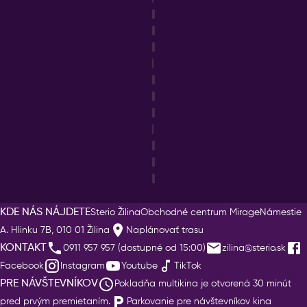
KDE NÁS NÁJDETE
Sterio Žilina
Obchodné centrum Mirage
Námestie
A. Hlinku 7B, 010 01 Žilina
Naplánovať trasu
KONTAKT
0911 957 957 (dostupné od 15:00)
zilina@sterio.sk
Facebook
Instagram
Youtube
TikTok
PRE NÁVŠTEVNÍKOV
Pokladňa multikina je otvorená 30 minút
pred prvým premietaním.
Parkovanie pre návštevníkov kina