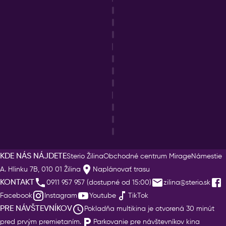
KDE NÁS NÁJDETE
Sterio Žilina
Obchodné centrum Mirage
Námestie
A. Hlinku 7B, 010 01 Žilina
Naplánovať trasu
KONTAKT
0911 957 957 (dostupné od 15:00)
zilina@sterio.sk
Facebook
Instagram
Youtube
TikTok
PRE NÁVŠTEVNÍKOV
Pokladňa multikina je otvorená 30 minút
pred prvým premietaním.
Parkovanie pre návštevníkov kina